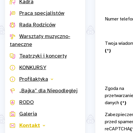
Kadra
Praca specjalistów
Numer telefo
Rada Rodziców
Warsztaty muzyczno-
Twoja wiado
taneczne
(*)
Teatrzyki i koncerty
KONKURSY
Profilaktyka
Zgoda na
„Bajka” dla Niepodległej
przetwarzani
RODO
danych
(*)
Galeria
Zabezpiecze
przed spam
Kontakt
reCAPTCHA
(