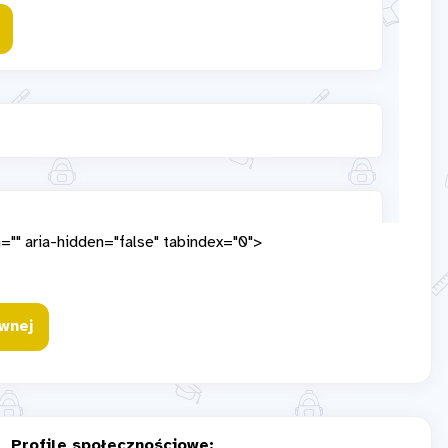
="" aria-hidden="false" tabindex="0">
wnej
Profile społecznościowe: