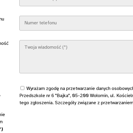
nu
mość
Wyrażam zgodę na przetwarzanie danych osobowych podanych w formularzu, których administratorem będzie
e
Przedszkole nr 6 "Bajka", 05-200 Wołomin, ul. Kościel
tego zgłoszenia. Szczegóły związane z przetwarzanie
nie
em
*)