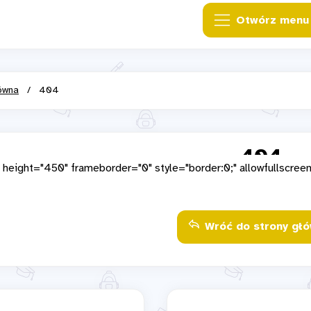
 height="450" frameborder="0" style="border:0;" allowfullscreen
Wróć do strony głó