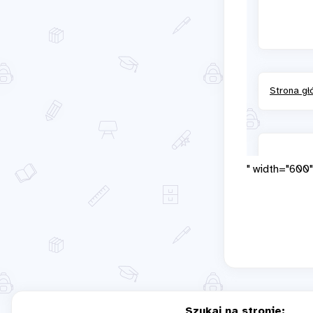
" width="600"
Szukaj na stronie: