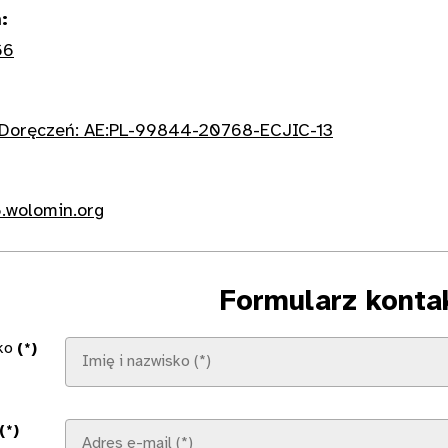
:
66
-Doręczeń: AE:PL-99844-20768-ECJIC-13
.wolomin.org
Formularz konta
sko
(*)
(*)