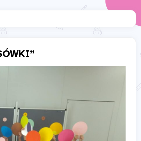
„SÓWKI”