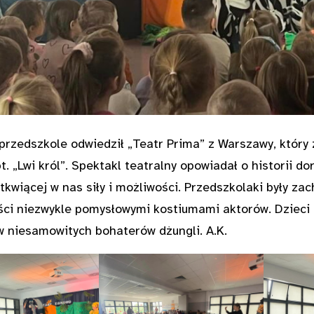
przedszkole odwiedził „Teatr Prima” z Warszawy, któr
t. „Lwi król”. Spektakl teatralny opowiadał o historii 
tkwiącej w nas siły i możliwości. Przedszkolaki były za
ci niezwykle pomysłowymi kostiumami aktorów. Dzieci 
 w niesamowitych bohaterów dżungli. A.K.