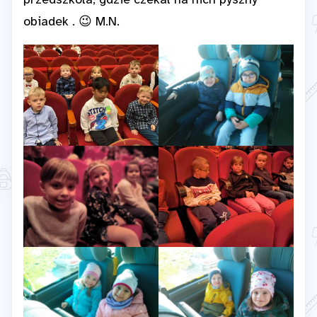
przedszkola, gdzie czekał na nich pyszny
obiadek . 😉 M.N.